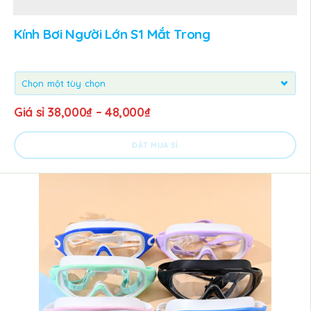
Kính Bơi Người Lớn S1 Mắt Trong
Giá sỉ
38,000
₫
–
48,000
₫
ĐẶT MUA SỈ