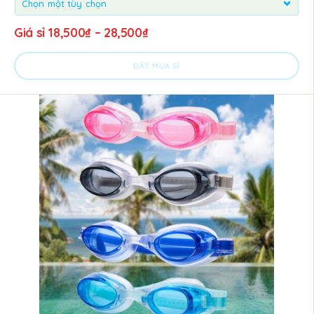
Giá sỉ
18,500
₫
–
28,500
₫
ĐẶT MUA SỈ