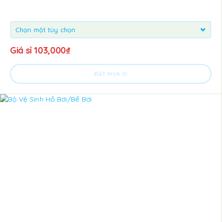
Giá sỉ
103,000
₫
ĐẶT MUA SỈ