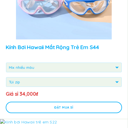
Kính Bơi Hawaii Mắt Rộng Trẻ Em S44
Giá sỉ
34,000
₫
ĐẶT MUA SỈ