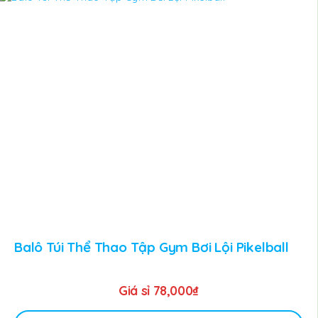
Balô Túi Thể Thao Tập Gym Bơi Lội Pikelball
Giá sỉ
78,000
₫