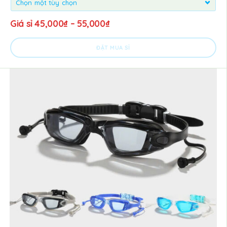
Giá sỉ
45,000
₫
–
55,000
₫
ĐẶT MUA SỈ