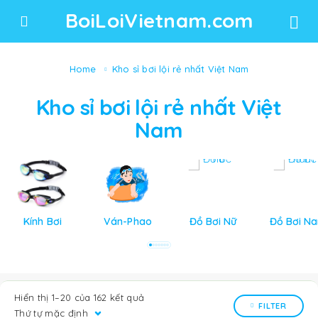
BoiLoiVietnam.com
Home
Kho sỉ bơi lội rẻ nhất Việt Nam
Kho sỉ bơi lội rẻ nhất Việt
Nam
Kính Bơi
Ván-Phao
Đồ Bơi Nữ
Đồ Bơi N
Hiển thị 1–20 của 162 kết quả
FILTER
Thứ tự mặc định