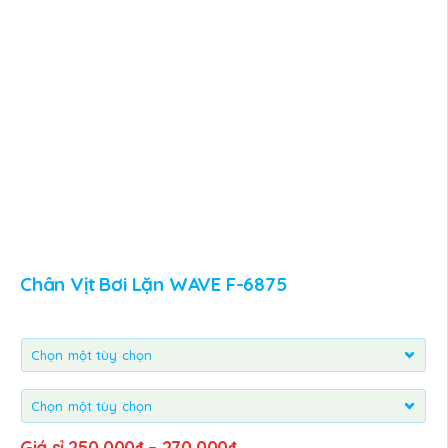
Chân Vịt Bơi Lặn WAVE F-6875
Giá sỉ
250,000
₫
–
270,000
₫