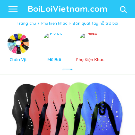
BoiLoiVietnam.com
Trang chủ
Phụ kiện khác
Bàn quạt tay hỗ trợ bơi
Chân Vịt
Mũ Bơi
Phụ Kiện Khác