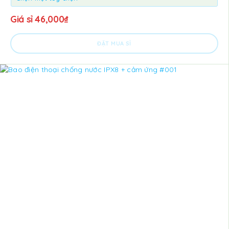
Giá sỉ
46,000
₫
ĐẶT MUA SỈ