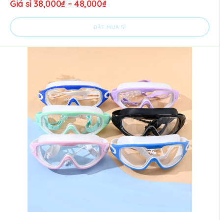
Giá sỉ
38,000
₫
–
48,000
₫
ĐẶT MUA SỈ