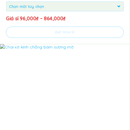
Giá sỉ
96,000
₫
–
864,000
₫
ĐẶT MUA SỈ