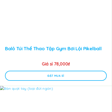
Balô Túi Thể Thao Tập Gym Bơi Lội Pikelball
Giá sỉ
78,000
₫
ĐẶT MUA SỈ