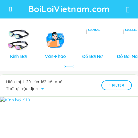
BoiLoiVietnam.com
Kính Bơi
Ván-Phao
Đồ Bơi Nữ
Đồ Bơi N
Hiển thị 1–20 của 162 kết quả
FILTER
Thứ tự mặc định