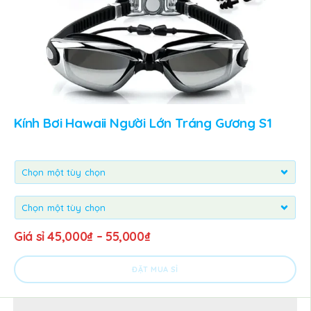
Kính Bơi Hawaii Người Lớn Tráng Gương S1
Giá sỉ
45,000
₫
–
55,000
₫
ĐẶT MUA SỈ