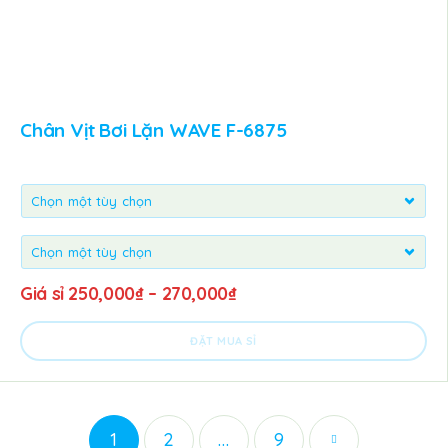
Chân Vịt Bơi Lặn WAVE F-6875
Giá sỉ
250,000
₫
–
270,000
₫
ĐẶT MUA SỈ
1
2
…
9