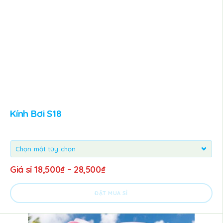
Kính Bơi S18
Giá sỉ
18,500
₫
–
28,500
₫
ĐẶT MUA SỈ