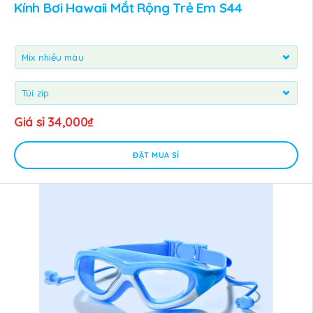
Kính Bơi Hawaii Mắt Rộng Trẻ Em S44
Giá sỉ
34,000
₫
ĐẶT MUA SỈ