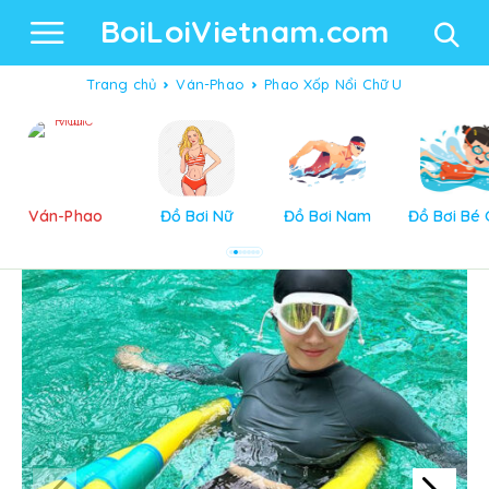
BoiLoiVietnam.com
Trang chủ
Ván-Phao
Phao Xốp Nổi Chữ U
Ván-Phao
Đồ Bơi Nữ
Đồ Bơi Nam
Đồ Bơi Bé 