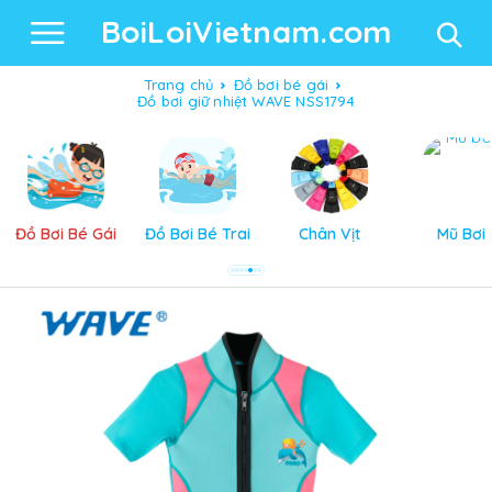
BoiLoiVietnam.com
Trang chủ
Đồ bơi bé gái
Đồ bơi giữ nhiệt WAVE NSS1794
Đồ Bơi Bé Gái
Đồ Bơi Bé Trai
Chân Vịt
Mũ Bơi