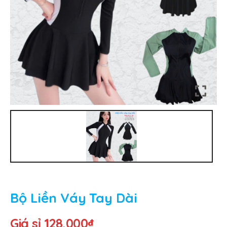
Bộ Liền Váy Tay Dài
Giá sỉ
128,000
₫