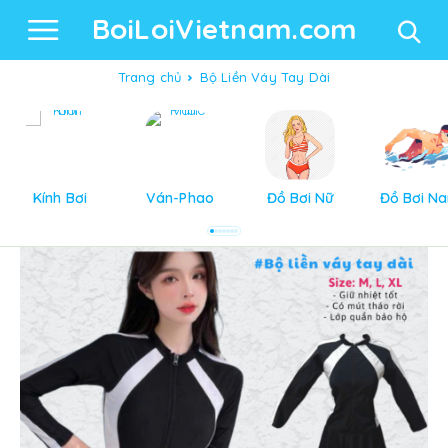
BoiLoiVietnam.com
Trang chủ
Bộ Liền Váy Tay Dài
Kính Bơi
Ván-Phao
Đồ Bơi Nữ
Đồ Bơi N